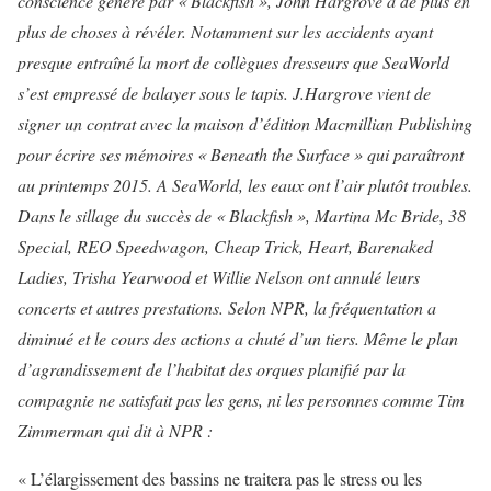
conscience généré par « Blackfish », John Hargrove a de plus en
plus de choses à révéler. Notamment sur les accidents ayant
presque entraîné la mort de collègues dresseurs que SeaWorld
s’est empressé de balayer sous le tapis. J.Hargrove vient de
signer un contrat avec la maison d’édition Macmillian Publishing
pour écrire ses mémoires « Beneath the Surface » qui paraîtront
au printemps 2015. A SeaWorld, les eaux ont l’air plutôt troubles.
Dans le sillage du succès de « Blackfish », Martina Mc Bride, 38
Special, REO Speedwagon, Cheap Trick, Heart, Barenaked
Ladies, Trisha Yearwood et Willie Nelson ont annulé leurs
concerts et autres prestations. Selon NPR, la fréquentation a
diminué et le cours des actions a chuté d’un tiers. Même le plan
d’agrandissement de l’habitat des orques planifié par la
compagnie ne satisfait pas les gens, ni les personnes comme Tim
Zimmerman qui dit à NPR :
« L’élargissement des bassins ne traitera pas le stress ou les