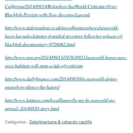
California/2014/09/14/Relentless-SeaWorld-Criticism-Over-
Blackfish-Persists-with-New-Investor-Lawsuit
http://www.independent.co.uk/news/business/news/seaworld-
faces-lawsuit-claiming-it-misled-investors-following-release-of-
blackfish-documentary-9726062.html
http://www.npr.org/2014/09/11/347638921/seaworld-hopes-new-
orca-habitats-will-stem-a-tide-of-criticism
http://www.dailyfinance.com/2014/08/30/is-seaworld-doing-
enough-to-silence-the-haters/
http://www.latimes.com/local/lanow/la-me-ln-seaworld-no-
appeal–20140820-story.html
Catégories :
Delphinariums & cétacés captifs