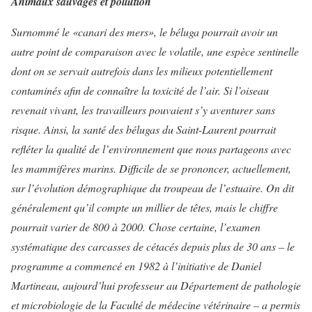
Animaux sauvages et pollution
Surnommé le «canari des mers», le béluga pourrait avoir un
autre point de comparaison avec le vo­latile, une espèce sentinelle
dont on se servait autrefois dans les mi­lieux potentiellement
contaminés afin de connaître la toxicité de l’air. Si l’oiseau
revenait vivant, les travailleurs pouvaient s’y aventu­rer sans
risque. Ainsi, la santé des bélugas du Saint-Laurent pourrait
refléter la qualité de l’environne­ment que nous partageons avec
les mammifères marins. Difficile de se prononcer, ac­tuellement,
sur l’évolution démo­graphique du troupeau de l’es­tuaire. On dit
généralement qu’il compte un millier de têtes, mais le chiffre
pourrait varier de 800 à 2000. Chose certaine, l’examen
systématique des carcasses de cé­tacés depuis plus de 30 ans – le
programme a commencé en 1982 à l’initiative de Daniel
Martineau, aujourd’hui professeur au Dépar­tement de pathologie
et microbio­logie de la Faculté de médecine vé­térinaire – a permis