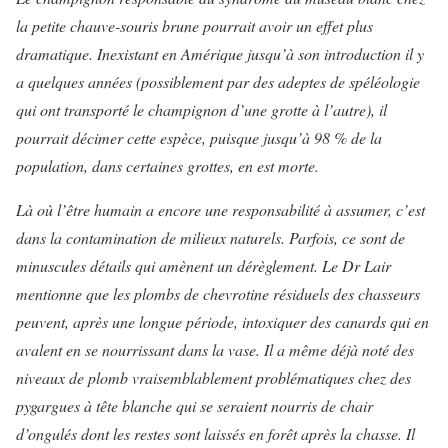
la petite chauve-souris brune pour­rait avoir un effet plus
dramatique. Inexistant en Amérique jusqu’à son introduction il y
a quelques an­nées (possiblement par des adeptes de spéléologie
qui ont transporté le champignon d’une grotte à l’autre), il
pourrait décimer cette espèce, puisque jusqu’à 98 % de la
popula­tion, dans certaines grottes, en est morte.
Là où l’être humain a encore une responsabilité à assumer, c’est
dans la contamination de milieux naturels. Parfois, ce sont de
minus­cules détails qui amènent un dé­règlement. Le Dr Lair
mentionne que les plombs de chevrotine ré­siduels des chasseurs
peuvent, après une longue période, intoxi­quer des canards qui en
avalent en se nourrissant dans la vase. Il a même déjà noté des
niveaux de plomb vraisemblablement problé­matiques chez des
pygargues à tête blanche qui se seraient nourris de chair
d’ongulés dont les restes sont laissés en forêt après la chasse. Il