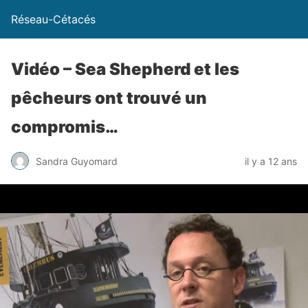
Réseau-Cétacés
Vidéo – Sea Shepherd et les
pêcheurs ont trouvé un
compromis…
Sandra Guyomard
il y a 12 ans