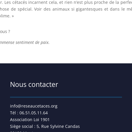
er. Les cétacés incarnent cela, et rien n’est plus proche de la perf
hose de spécial. Voir des animaux si gigantesques et dans le m
lime. »
vous ?
immense sentiment de paix.
Nous contacter
info@reseaucetaces.org
Tél : 06.51.05.11.64
Association Loi 1901
Siège social : 5, Rue Sylvine Candas