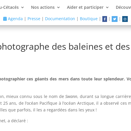
u-Cétacés
Nos actions
Aider et participer
Découvr
Agenda
|
Presse
|
Documentation
|
Boutique
|
|
|
photographe des baleines et de
photographier ces géants des mers dans toute leur splendeur. V
nn, mieux connu sous le nom de
Swann
, durant sa longue carrièr
25 ans, de l’océan Pacifique à l’océan Arctique, il a observé ces m
les que parfois, il les a regardées dans les yeux !
t, a déclaré :