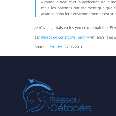
« J’aime la beauté et la perfection de la m
mais les baleines ont vraiment quelque c
aisance dans leur environnement, c’est sub
Je n’avais jamais vu les yeux d’une baleine. Et 
Les
photos de Christopher Swann
m’inspirent un 
Source :
Positivr
, 27.06.2016