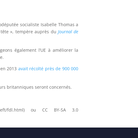
rodéputée socialiste Isabelle Thomas a
n tête », tempère auprès du
Journal de
ageons également l’UE à améliorer la
e.
e en 2013
avait récolté près de 900 000
eurs britanniques seront concernés.
yleft/fdl.html) ou CC BY-SA 3.0