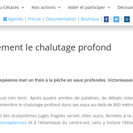
u-Cétacés
Nos actions
Aider et participer
Découvr
Agenda
|
Presse
|
Documentation
|
Boutique
|
|
|
lement le chalutage profond
ropéenne met un frein à la pêche en eaux profondes. Victorieuse
uoi s’en tenir. Après quatre années de palabres, de débats inter
’interdire le chalutage profond dans ses eaux au-delà de 800 mètr
 des écosystèmes jugés fragiles seront, elles aussi, fermées à la
x européennes
et à l’Atlantique du centre-est, sans y inclure l’At