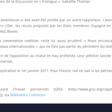
en de la discussion en « triologue », Isabellle Thomas.
ambitieuse si elle avait été portée par un autre rapporteur. L’eu
ns ciller, les reculs proposés par les Etats membres, Espagne e
l’ONG Bloom.
 conservation coalition
, reste lui aussi prudent: « Nous encour
aux internationales », qui ne font pas partie du périmètre du text
ce de l’opposition au chalut en eau profonde. Leur pétition lancé
emental.
lication le 1er janvier 2017. Pour l’heure, nul ne sait si les pêch
rd (Travail personnel) [GFDL (http://www.gnu.org/cop
)], via
Wikimedia Commons