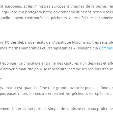
nt européen, et les ministres européens chargés de la pêche, re
 équilibré qui protégera notre environnement et nos ressources 
quelle étaient confrontés les pêcheurs », s’est félicité le commi
on 1% des débarquements de l’Atlantique Nord, mais très sensible
mes marins vulnérables et irremplaçables », soulignait la
Commis
t éponges, ce chalutage entraîne des captures non désirées et affe
 à arriver à maturité pour se reproduire, comme les requins d’eau
 »
ons, mais c’est quand même une grande avancée pour les fonds 
goureuses mises en oeuvre enferrent les pêcheurs européen dans 
ement l’interdiction pure et simple de la pêche en eaux profond