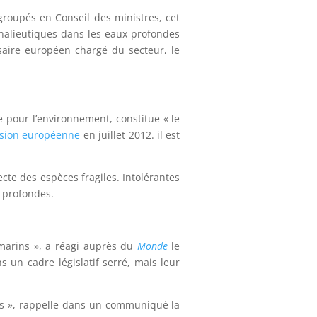
groupés en Conseil des ministres, cet
halieutiques dans les eaux profondes
ssaire européen chargé du secteur, le
 pour l’environnement, constitue « le
sion européenne
en juillet 2012. il est
cte des espèces fragiles. Intolérantes
x profondes.
marins », a réagi auprès du
Monde
le
un cadre législatif serré, mais leur
es », rappelle dans un communiqué la