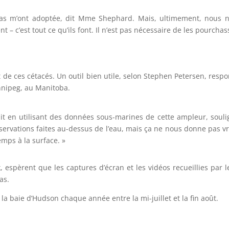
gas m’ont adoptée, dit Mme Shephard. Mais, ultimement, nous 
t – c’est tout ce qu’ils font. Il n’est pas nécessaire de les pourchas
de ces cétacés. Un outil bien utile, selon Stephen Petersen, resp
nnipeg, au Manitoba.
fait en utilisant des données sous-marines de cette ampleur, soul
bservations faites au-dessus de l’eau, mais ça ne nous donne pas vr
mps à la surface. »
k, espèrent que les captures d’écran et les vidéos recueillies par
as.
la baie d’Hudson chaque année entre la mi-juillet et la fin août.