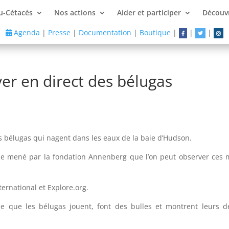
u-Cétacés
Nos actions
Aider et participer
Découvr
Agenda
|
Presse
|
Documentation
|
Boutique
|
|
|
er en direct des bélugas
s bélugas qui nagent dans les eaux de la baie d’Hudson.
ne mené par la fondation Annenberg que l’on peut observer ces
ternational et Explore.org.
ue que les bélugas jouent, font des bulles et montrent leurs d