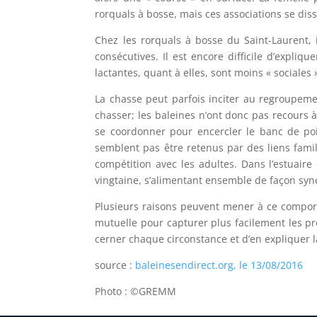
rorquals à bosse, mais ces associations se di
Chez les rorquals à bosse du Saint-Laurent, 
consécutives. Il est encore difficile d’expli
lactantes, quant à elles, sont moins « sociales
La chasse peut parfois inciter au regroupemen
chasser; les baleines n’ont donc pas recours 
se coordonner pour encercler le banc de poi
semblent pas être retenus par des liens famil
compétition avec les adultes. Dans l’estuair
vingtaine, s’alimentant ensemble de façon syn
Plusieurs raisons peuvent mener à ce comport
mutuelle pour capturer plus facilement les proi
cerner chaque circonstance et d’en expliquer l
source :
baleinesendirect.org, le 13/08/2016
Photo : ©GREMM