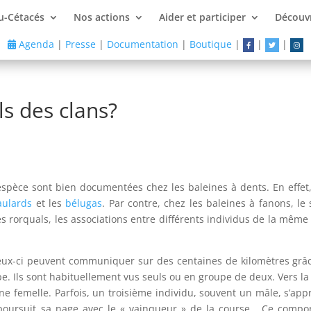
u-Cétacés
Nos actions
Aider et participer
Découvr
Agenda
|
Presse
|
Documentation
|
Boutique
|
|
|
ls des clans?
spèce sont bien documentées chez les baleines à dents. En effet, 
aulards
et les
bélugas
. Par contre, chez les baleines à fanons, l
s rorquals, les associations entre différents individus de la même
 ceux-ci peuvent communiquer sur des centaines de kilomètres grâc
upe. Ils sont habituellement vus seuls ou en groupe de deux. Vers la f
 femelle. Parfois, un troisième individu, souvent un mâle, s’app
 poursuit sa nage avec le « vainqueur » de la course. Ce compo