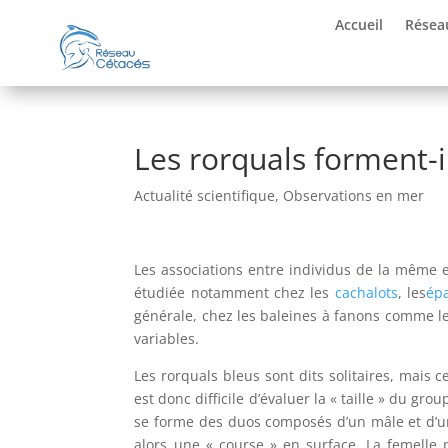
Accueil
Résea
Les rorquals forment-i
Actualité scientifique
,
Observations en mer
Les associations entre individus de la même e
étudiée notamment chez les
cachalots
, les
ép
générale, chez les baleines à fanons comme le
variables.
Les rorquals bleus sont dits solitaires, mais
est donc difficile d’évaluer la « taille » du gro
se forme des duos composés d’un mâle et d’une
alors une « course » en surface. La femelle