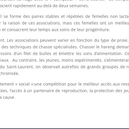
ssocient rapidement au-delà de deux semaines.
il se forme des paires stables et répétées de femelles non lacta
quer la raison de ces associations, mais ces femelles ont un meil
 » et consacrent leur temps aux soins de leur progéniture.
t. Les associations peuvent varier en fonction du type de proie. P
à des techniques de chasse spécialisées. Chasser le hareng demand
ssons d’un filet de bulles et émettre les sons d’alimentation. 
iaux. Au contraire, les jeunes, moins expérimentés, s’alimenterai
e du Saint-Laurent, on observait autrefois de grands groupes de
chronisée.
ement « social »:une compétition pour le meilleur accès aux res
es, l’accès à un partenaire de reproduction, la protection des jeun
a cause.