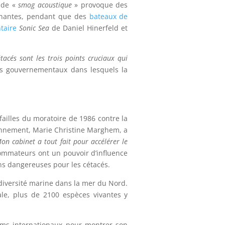
n de «
smog acoustique
» provoque des
sinantes, pendant que des
bateaux de
taire
Sonic Sea
de Daniel Hinerfeld et
tacés sont les trois points cruciaux qui
rds gouvernementaux dans lesquels la
ailles du moratoire de 1986 contre la
ironnement, Marie Christine Marghem, a
n cabinet a tout fait pour accélérer le
sommateurs ont un pouvoir d’influence
ins dangereuses pour les cétacés.
odiversité marine dans la mer du Nord.
ale, plus de 2100 espèces vivantes y
ums internationaux pour montrer son