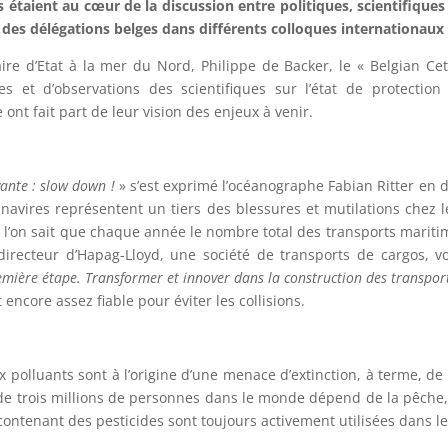
ns étaient au cœur de la discussion entre politiques, scientifiqu
n des délégations belges dans différents colloques internationaux 
e d’Etat à la mer du Nord, Philippe de Backer, le « Belgian Cet
es et d’observations des scientifiques sur l’état de protecti
 ont fait part de leur vision des enjeux à venir.
ivante : slow down !
» s’est exprimé l’océanographe Fabian Ritter en
 navires représentent un tiers des blessures et mutilations chez l
 l’on sait que chaque année le nombre total des transports mariti
irecteur d’Hapag-Lloyd, une société de transports de cargos, vo
remière étape. Transformer et innover dans la construction des transpor
encore assez fiable pour éviter les collisions.
x polluants sont à l’origine d’une menace d’extinction, à terme, 
de trois millions de personnes dans le monde dépend de la pêche,
 contenant des pesticides sont toujours activement utilisées dans 