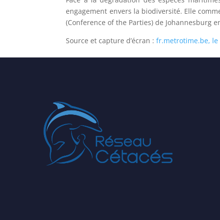
engagement envers la biodiversité. Elle comm
(Conference of the Parties) de Johannesburg e
Source et capture d’écran :
fr.metrotime.be, le