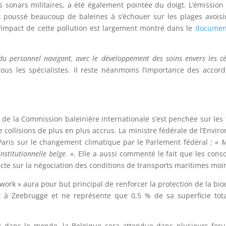
 sonars militaires, a été également pointée du doigt. L’émissio
ont poussé beaucoup de baleines à s’échouer sur les plages avoi
 L’impact de cette pollution est largement montré dans le
documen
du personnel navigant, avec le développement des soins envers les cé
tous les spécialistes. Il reste néanmoins l’importance des acco
e la Commission baleinière internationale s’est penchée sur les f
de collisions de plus en plus accrus. La ministre fédérale de l’Env
 Paris sur le changement climatique par le Parlement fédéral : «
Mo
nstitutionnelle belge.
». Elle a aussi commenté le fait que les con
recte sur la négociation des conditions de transports maritimes mo
work » aura pour but principal de renforcer la protection de la bi
t à Zeebrugge et ne représente que 0,5 % de sa superficie tot
s dans le monde, la Belgique sera attendue dans plusieurs for