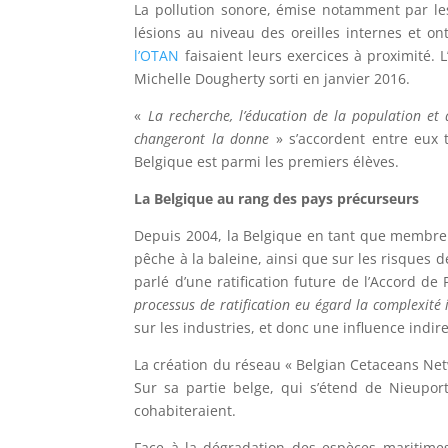
La pollution sonore, émise notamment par les
lésions au niveau des oreilles internes et 
l’OTAN
faisaient leurs exercices à proximité.
Michelle Dougherty sorti en janvier 2016.
«
La recherche, l’éducation de la population et 
changeront la donne
» s’accordent entre eux 
Belgique est parmi les premiers élèves.
La Belgique au rang des pays précurseurs
Depuis 2004, la Belgique en tant que membre d
pêche à la baleine, ainsi que sur les risques 
parlé d’une ratification future de l’Accord de
processus de ratification eu égard la complexité i
sur les industries, et donc une influence indi
La création du réseau « Belgian Cetaceans Net
Sur sa partie belge, qui s’étend de Nieupor
cohabiteraient.
Face à la dégradation des espèces maritime