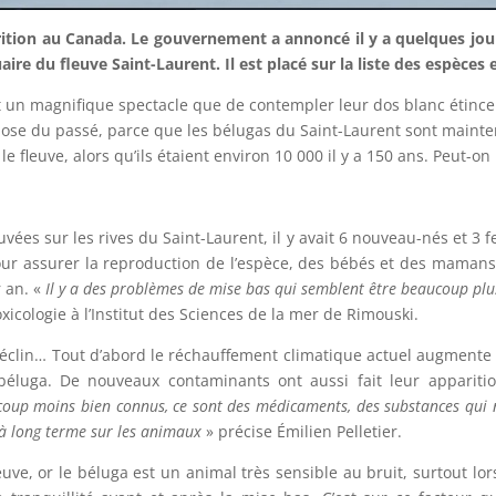
arition au Canada. Le gouvernement a annoncé il y a quelques jo
re du fleuve Saint-Laurent. Il est placé sur la liste des espèces e
est un magnifique spectacle que de contempler leur dos blanc étince
chose du passé, parce que les bélugas du Saint-Laurent sont maint
 le fleuve, alors qu’ils étaient environ 10 000 il y a 150 ans. Peut-o
uvées sur les rives du Saint-Laurent, il y avait 6 nouveau-nés et 3
pour assurer la reproduction de l’espèce, des bébés et des mama
r an. «
Il y a des problèmes de mise bas qui semblent être beaucoup plus 
oxicologie à l’Institut des Sciences de la mer de Rimouski.
 déclin… Tout d’abord le réchauffement climatique actuel augmente 
béluga. De nouveaux contaminants ont aussi fait leur appariti
up moins bien connus, ce sont des médicaments, des substances qui n’
 à long terme sur les animaux
» précise Émilien Pelletier.
euve, or le béluga est un animal très sensible au bruit, surtout lo