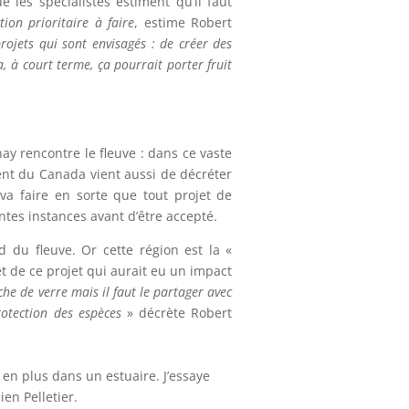
 les spécialistes estiment qu’il faut
ion prioritaire à faire
, estime Robert
projets qui sont envisagés : de créer des
a, à court terme, ça pourrait porter fruit
ay rencontre le fleuve : dans ce vaste
ent du Canada vient aussi de décréter
va faire en sorte que tout projet de
tes instances avant d’être accepté.
 du fleuve. Or cette région est la «
t de ce projet qui aurait eu un impact
che de verre mais il faut le partager avec
otection des espèces
» décrète Robert
 en plus dans un estuaire. J’essaye
ien Pelletier.