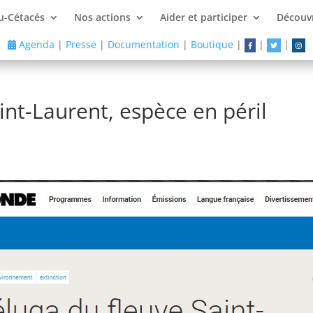
u-Cétacés
Nos actions
Aider et participer
Découvr
Agenda
|
Presse
|
Documentation
|
Boutique
|
|
|
int-Laurent, espèce en péril