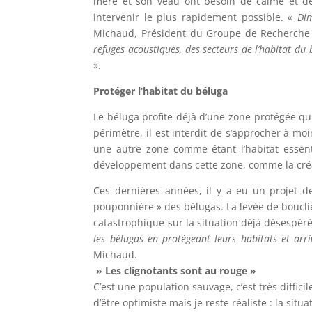
mère et son veau ont besoin de calme et de t
intervenir le plus rapidement possible. «
Dim
Michaud, Président du Groupe de Recherche
refuges acoustiques, des secteurs de l’habitat du 
».
Protéger l’habitat du béluga
Le béluga profite déjà d’une zone protégée qui
périmètre, il est interdit de s’approcher à m
une autre zone comme étant l’habitat essent
développement dans cette zone, comme la créat
Ces dernières années, il y a eu un projet d
pouponnière » des bélugas. La levée de bouclie
catastrophique sur la situation déjà désespér
les bélugas en protégeant leurs habitats et ar
Michaud.
» Les clignotants sont au rouge »
C’est une population sauvage, c’est très diffic
d’être optimiste mais je reste réaliste : la sit