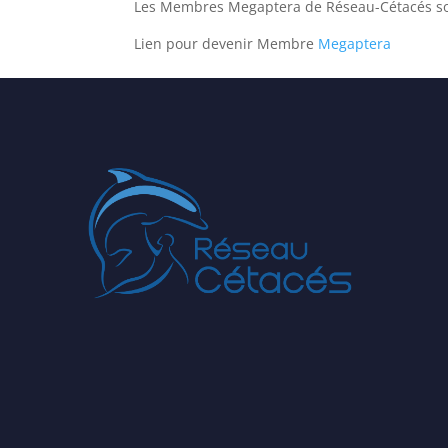
Les Membres Megaptera de Réseau-Cétacés so
Lien pour devenir Membre
Megaptera