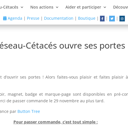
u-Cétacés
Nos actions
Aider et participer
Découvr
Agenda
|
Presse
|
Documentation
|
Boutique
|
|
|
éseau-Cétacés ouvre ses portes 
d’ouvrir ses portes ! Alors faites-vous plaisir et faites plaisir
miroir, magnet, badge et marque-page sont disponibles en pré-co
 merci de passer commande le 29 novembre au plus tard.
France par
Button Tree
Pour passer commande, c’est tout simple :