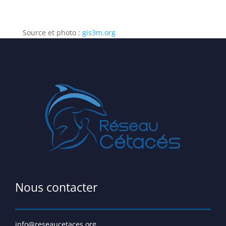
Source et photo :
gis3m.org
Nous contacter
info@reseaucetaces.org