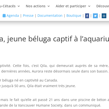
u-Cétacés
Nos actions
Aider et participer
Découvr
Agenda
|
Presse
|
Documentation
|
Boutique
|
|
|
a, jeune béluga captif à l’aquar
tivité. Cette fois, c’est Qila, qui demeurait auprès de sa mère
 dernières années, Aurora reste désormais seule dans son bassin.
r béluga né en captivité au Canada.
jusqu’à 50 ans, Qila était vraiment très jeune.
mais le fait qu’elle ait passé 21 ans dans une piscine de béton a
e-parole de la Vancouver Humane Society, dans un communiqué.