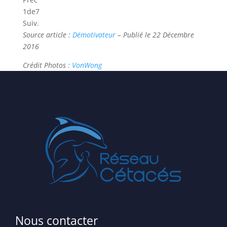
1
de
7
Suiv.
Source article :
Démotivateur
– Publié le 22 Décembre
2016
Crédit Photos :
VonWong
Nous contacter