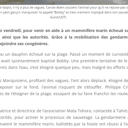
ts vendredi, pour venir en aide à un mammifère marin échoué sur
 ainsi que les autorités. Grâce à la mobilisation des gendarme
ejoindre ses congénères.
vu un dauphin échoué sur la plage. Passé un moment de curiosité
 avait spontanément baptisé Bobby. Une première tentative de le r
remis dans l’eau, s’est éloigné quelque peu, mais malgré les effort
unes Marquisiens, profitant des vagues, l’ont alors déplacé, éloign
eposer sur le fond, l’animal risquant de s’étouffer, Philippe Cri
 de l’éloigner de la plage, essayant de lui faire franchir les roulea
rice et directrice de l’association Mata Tohora, contactée à Tahiti,
torités, pour activer le processus de sauvetage. La gendarmerie
enaient le mammifère marin, ballottés par la houle ont réussi à 