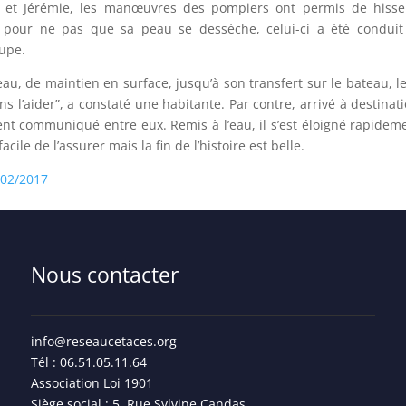
 et Jérémie, les manœuvres des pompiers ont permis de hisser
es pour ne pas que sa peau se dessèche, celui-ci a été conduit
upe.
u, de maintien en surface, jusqu’à son transfert sur le bateau, le
ns l’aider”, a constaté une habitante. Par contre, arrivé à destinati
nt communiqué entre eux. Remis à l’eau, il s’est éloigné rapidemen
cile de l’assurer mais la fin de l’histoire est belle.
/02/2017
Nous contacter
info@reseaucetaces.org
Tél : 06.51.05.11.64
Association Loi 1901
Siège social : 5, Rue Sylvine Candas