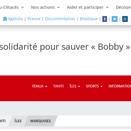
u-Cétacés
Nos actions
Aider et participer
Découvr
Agenda
|
Presse
|
Documentation
|
Boutique
|
|
|
 solidarité pour sauver « Bobby »