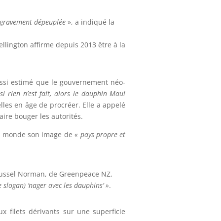
ce gravement dépeuplée
», a indiqué la
ellington affirme depuis 2013 être à la
ussi estimé que le gouvernement néo-
, si rien n’est fait, alors le dauphin Maui
lles en âge de procréer. Elle a appelé
aire bouger les autorités.
 le monde son image de
«
pays propre et
ussel Norman, de Greenpeace NZ.
e slogan) ‘nager avec les dauphins’ »
.
x filets dérivants sur une superficie