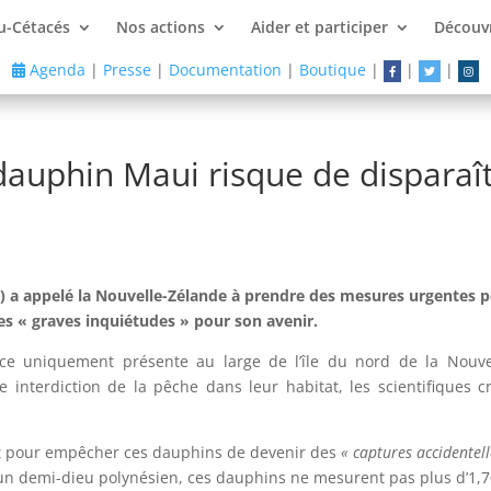
u-Cétacés
Nos actions
Aider et participer
Découvr
Agenda
|
Presse
|
Documentation
|
Boutique
|
|
|
 dauphin Maui risque de disparaî
) a appelé la Nouvelle-Zélande à prendre des mesures urgentes po
s « graves inquiétudes » pour son avenir.
ce uniquement présente au large de l’île du nord de la Nouve
 interdiction de la pêche dans leur habitat, les scientifiques 
ait pour empêcher ces dauphins de devenir des
«
captures accidentell
d’un demi-dieu polynésien, ces dauphins ne mesurent pas plus d’1,