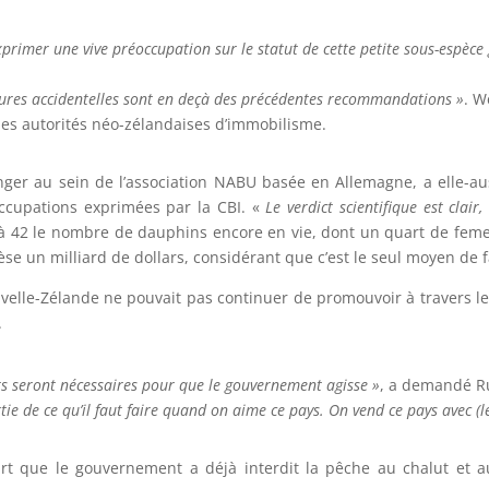
exprimer une vive préoccupation sur le statut de cette petite sous-espè
ptures accidentelles sont en deçà des précédentes recommandations »
. W
les autorités néo-zélandaises d’immobilisme.
nger au sein de l’association NABU basée en Allemagne, a elle-a
occupations exprimées par la CBI. «
Le verdict scientifique est clair
nt à 42 le nombre de dauphins encore en vie, dont un quart de feme
èse un milliard de dollars, considérant que c’est le seul moyen de f
uvelle-Zélande ne pouvait pas continuer de promouvoir à travers
.
ts seront nécessaires pour que le gouvernement agisse »
, a demandé R
rtie de ce qu’il faut faire quand on aime ce pays. On vend ce pays avec (l
art que le gouvernement a déjà interdit la pêche au chalut et au