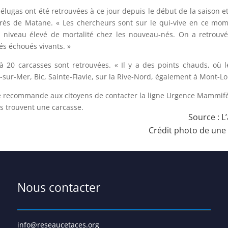
élugas ont été retrouvées à ce jour depuis le début de la saison e
é, près de Matane. « Les chercheurs sont sur le qui-vive en ce 
 niveau élevé de mortalité chez les nouveau-nés. On a retrouv
és échoués vivants. »
20 carcasses sont retrouvées. « Il y a des points chauds, où l
ur-Mer, Bic, Sainte-Flavie, sur la Rive-Nord, également à Mont-Lo
le recommande aux citoyens de contacter la ligne Urgence Mammifè
ls trouvent une carcasse.
Source :
L
Crédit photo de un
Nous contacter
info@reseaucetaces.org