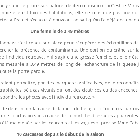
ur y subir le processus naturel de décomposition : « C’est le Mini
Comme elle est loin des habitations, elle ne constitue pas une nu
jetée à l’eau et s’échoue à nouveau, on sait qu’on l’a déjà document
Une femelle de 3,49 mètres
tillonnage s’est rendu sur place pour récupérer des échantillons d
 chercher la présence de contaminants. Une portion du crâne sur 
 l’individu retrouvé. « Il s’agit d’une grosse femelle, et elle n’éta
ns mesurée à 3,49 mètres de long de l’échancrure de la queue j
joute la porte-parole.
raient permettre, par des marques significatives, de le reconnaît
graphie les bélugas vivants qui ont des cicatrices ou des encoches
spondre les photos avec l’individu retrouvé. »
 de déterminer la cause de la mort du béluga : « Toutefois, parfo
une conclusion sur la cause de la mort. Les blessures apparentes s
e a été malmenée par les courants et les vagues », précise Mme Cab
10 carcasses depuis le début de la saison