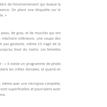
stère de l’environnement qui évalue la
isance. On place une étiquette sur le
ée. »
e peau, de gras, et de muscles qui ont
la mâchoire inférieure, une coupe des
it pas gestante, même s’il s’agit de la
usqu’au bout du rostre. Les femelles
re : « Il existe un programme de photo
 dans les crêtes dorsales, et quand on
is, même avec une nécropsie complète,
ont superficielles et pourraient avoir
ana.