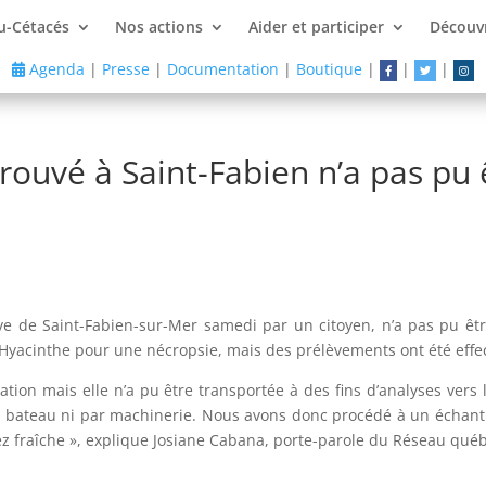
u-Cétacés
Nos actions
Aider et participer
Découvr
Agenda
|
Presse
|
Documentation
|
Boutique
|
|
|
rouvé à Saint-Fabien n’a pas pu 
ve de Saint-Fabien-sur-Mer samedi par un citoyen, n’a pas pu êt
t-Hyacinthe pour une nécropsie, mais des prélèvements ont été effe
tion mais elle n’a pu être transportée à des fins d’analyses vers l
par bateau ni par machinerie. Nous avons donc procédé à un échanti
sez fraîche », explique Josiane Cabana, porte-parole du Réseau qu