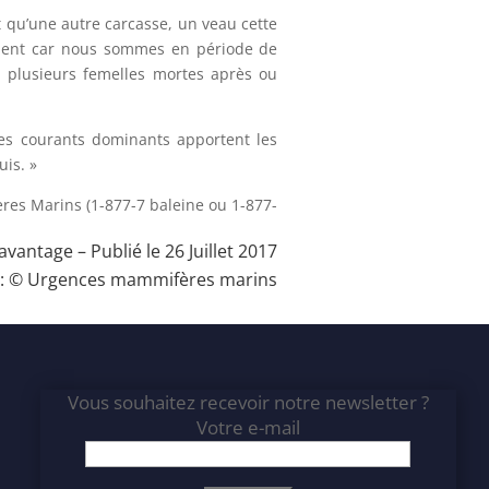
t qu’une autre carcasse, un veau cette
moment car nous sommes en période de
é plusieurs femelles mortes après ou
es courants dominants apportent les
uis. »
res Marins (1-877-7 baleine ou 1-877-
’avantage
– Publié le 26 Juillet 2017
e : © Urgences mammifères marins
Vous souhaitez recevoir notre newsletter ?
Votre e-mail