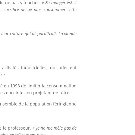
de ne pas y toucher.
« En manger est si
un sacrifice de ne plus consommer cette
eur culture qui disparaîtrait. La viande
tivités industrielles, qui affectent
re.
dé en 1998 de limiter la consommation
 enceintes ou projetant de l’être.
ensemble de la population féringienne
se le professeur.
« Je ne me mêle pas de
rtains ne m’écoutent pas »
.