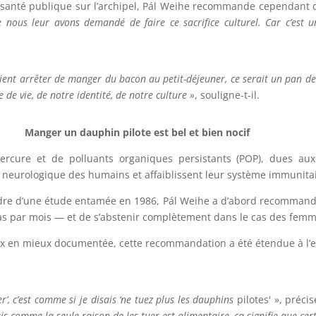
santé publique sur l’archipel, Pál Weihe recommande cependant 
 nous leur avons demandé de faire ce sacrifice culturel. Car c’est 
nt arrêter de manger du bacon au petit-déjeuner, ce serait un pan de l
de vie, de notre identité, de notre culture »
, souligne-t-il.
Manger un dauphin pilote est bel et bien nocif
rcure et de polluants organiques persistants (POP), dues aux ac
 neurologique des humains et affaiblissent leur système immunitai
cadre d’une étude entamée en 1986, Pál Weihe a d’abord recomman
s par mois — et de s’abstenir complètement dans le cas des femmes
eux en mieux documentée, cette recommandation a été étendue à l’
’, c’est comme si je disais ‘ne tuez plus les dauphins
pilotes' », préci
ais comme la seule raison de les tuer est alimentaire, ça signifie que ce