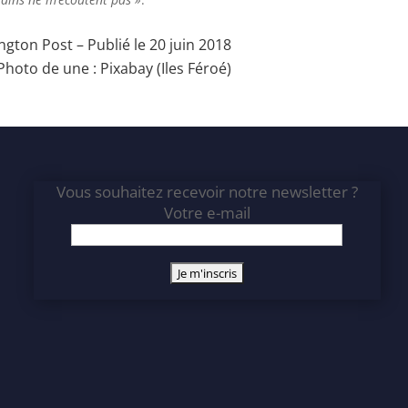
ngton Post
– Publié le 20 juin 2018
Photo de une :
Pixabay
(Iles Féroé)
Vous souhaitez recevoir notre newsletter ?
Votre e-mail