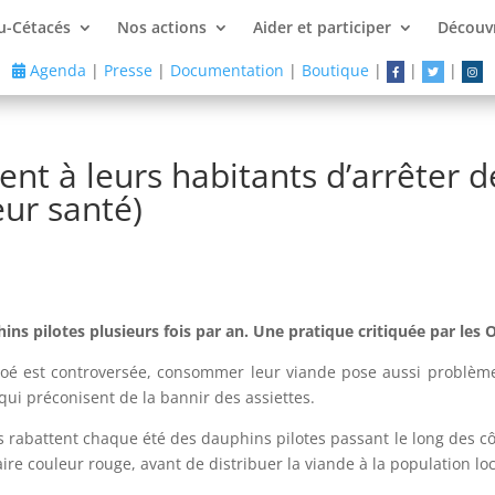
u-Cétacés
Nos actions
Aider et participer
Découvr
Agenda
|
Presse
|
Documentation
|
Boutique
|
|
|
ent à leurs habitants d’arrêter 
eur santé)
ins pilotes plusieurs fois par an. Une pratique critiquée par les 
éroé est controversée, consommer leur viande pose aussi problèm
 qui préconisent de la bannir des assiettes.
s rabattent chaque été des dauphins pilotes passant le long des côt
re couleur rouge, avant de distribuer la viande à la population loc