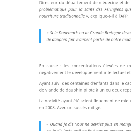
Directeur du département de médecine et de 
problématique pour la santé des Féringiens que
nourriture traditionnelle »
, explique-t-il à l’AFP.
« Si le Danemark ou la Grande-Bretagne devaie
de dauphin fait vraiment partie de notre mode 
En cause : les concentrations élevées de me
négativement le développement intellectuel et
Ayant suivi des centaines d’enfants dans le 
de viande de dauphin pilote à un ou deux repa
La nocivité ayant été scientifiquement de mi
en 2008. Avec un succès mitigé.
« Quand je dis ‘vous ne devriez plus en manger
ça, je dis juste qu’il ne faut pas en manger, m