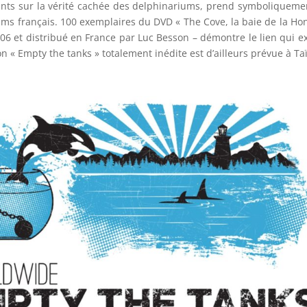
ants sur la vérité cachée des delphinariums, prend symboliquement
ums français. 100 exemplaires du DVD « The Cove, la baie de la Ho
06 et distribué en France par Luc Besson – démontre le lien qui e
ion « Empty the tanks » totalement inédite est d’ailleurs prévue à Ta