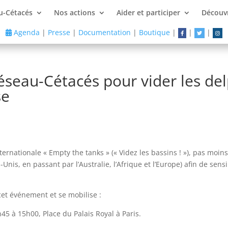
u-Cétacés
Nos actions
Aider et participer
Découvr
Agenda
|
Presse
|
Documentation
|
Boutique
|
|
|
éseau-Cétacés pour vider les de
se
nternationale « Empty the tanks » (« Videz les bassins ! »), pas mo
Unis, en passant par l’Australie, l’Afrique et l’Europe) afin de sensi
cet événement et se mobilise :
45 à 15h00, Place du Palais Royal à Paris.