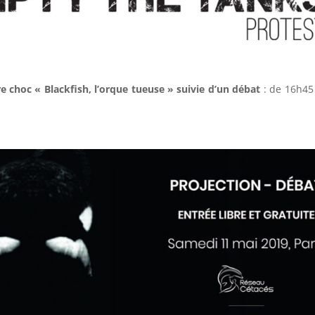
re choc
«
Blackfish, l’orque tueuse
»
suivie d’un débat
: de 16h45