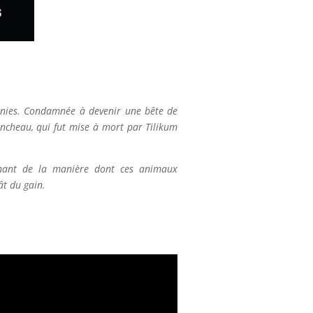
ennies. Condamnée à devenir une bête de
rancheau, qui fut mise à mort par Tilikum
ucinant de la manière dont ces animaux
ât du gain.