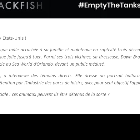
x Etats-Unis !
 orque mâle arrachée à sa famille et maintenue en captivité trois déc
venue folle jusqu’à tuer. Parmi ses trois victimes, sa dresseuse, Dawn B
acle au Sea World d’Orlando, devant un public médusé.
lm, a interviewé des témoins directs. Elle dresse un portrait hall
ention par l’industrie des parcs de loisirs, avec pour seul objectif l’app
iale : ces animaux peuvent-ils être détenus de la sorte ?