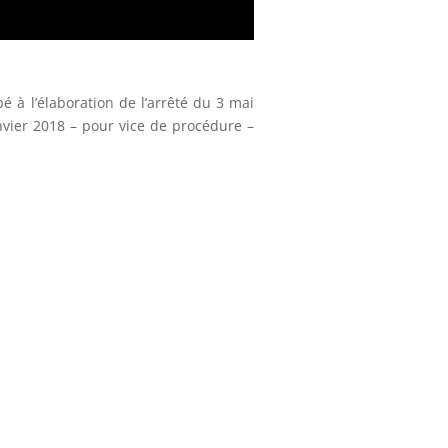
é à l’élaboration de l’arrêté du 3 mai
nvier 2018 – pour vice de procédure –