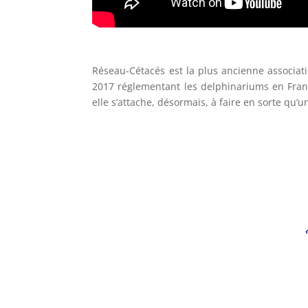
Réseau-Cétacés est la plus ancienne associati
2017 réglementant les delphinariums en France
elle s’attache, désormais, à faire en sorte qu’u