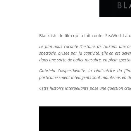
Blackfish : le film qui a fait couler SeaWorld au
Le film nous raconte l’histoire de Tilikum, une
spectacle, brisée par la captivité, elle en est de
dans une sorte de ballet macabre, en plein spect
Gabriela Cowperthwaite, la réalisatrice du fi
particulièrement intelligents sont maintenus en dét
Cette histoire interpellante pose une question cruc
–