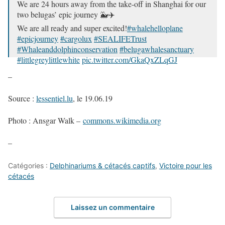
We are 24 hours away from the take-off in Shanghai for our
two belugas’ epic journey 🐳✈️
We are all ready and super excited!
#whalehelloplane
#epicjourney
#cargolux
#SEALIFETrust
#Whaleanddolphinconservation
#belugawhalesanctuary
#littlegreylittlewhite
pic.twitter.com/GkaQxZLqGJ
–
— Cargolux Airlines (@Cargolux_Intl)
17 juin 2019
Source :
lessentiel.lu
, le 19.06.19
Photo :
Ansgar Walk
–
commons.wikimedia.org
–
Catégories :
Delphinariums & cétacés captifs
,
Victoire pour les
cétacés
Laissez un commentaire