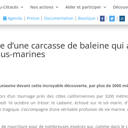
u-Cétacés
Nos actions
Aider et participer
Découvr
Agenda
|
Presse
|
Documentation
|
Boutique
|
|
|
e d’une carcasse de baleine qui 
ous-marines
usiasme devant cette incroyable découverte, par plus de 3000 mè
rs d’un tournage près des côtes californiennes par 3200 mètres
di 16 octobre un trésor: le cadavre, échoué sur le sol marin, d
ion tragique, s’accompagne d’une véritable profusion de vie marin
ée de nourriture pour de nombreuses espèces qui, comme dans le c