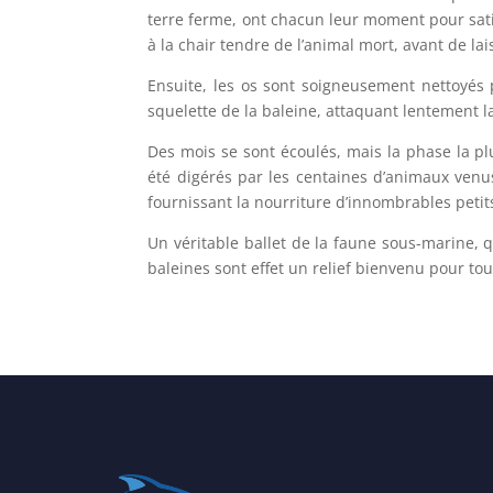
terre ferme, ont chacun leur moment pour satis
à la chair tendre de l’animal mort, avant de lai
Ensuite, les os sont soigneusement nettoyés p
squelette de la baleine, attaquant lentement l
Des mois se sont écoulés, mais la phase la pl
été digérés par les centaines d’animaux venus
fournissant la nourriture d’innombrables peti
Un véritable ballet de la faune sous-marine, q
baleines sont effet un relief bienvenu pour tou