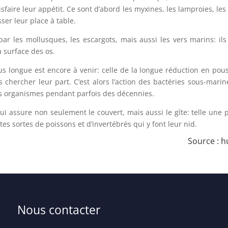
faire leur appétit. Ce sont d’abord les myxines, les lamproies, les
sser leur place à table.
ar les mollusques, les escargots, mais aussi les vers marins: ils 
a surface des os.
us longue est encore à venir: celle de la longue réduction en pou
 chercher leur part. C’est alors l’action des bactéries sous-mari
ts organismes pendant parfois des décennies.
ui assure non seulement le couvert, mais aussi le gîte: telle une p
tes sortes de poissons et d’invertébrés qui y font leur nid.
Source :
h
Nous contacter