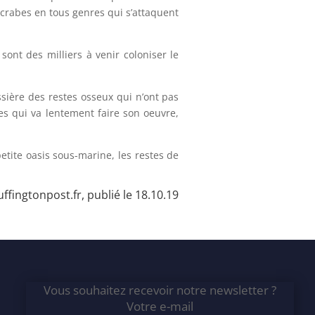
 crabes en tous genres qui s’attaquent
sont des milliers à venir coloniser le
ssière des restes osseux qui n’ont pas
nes qui va lentement faire son oeuvre,
etite oasis sous-marine, les restes de
uffingtonpost.fr
, publié le 18.10.19
Vous souhaitez recevoir notre newsletter ?
Votre e-mail