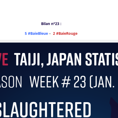
Bilan n°23 :
5 #BaieBleue
–
2 #BaieRouge