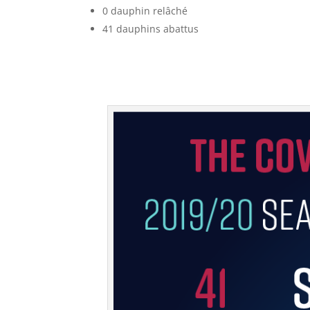
0 dauphin relâché
41 dauphins abattus