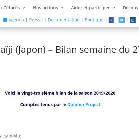
u-Cétacés
Nos actions
Aider et participer
Découvr
Agenda
|
Presse
|
Documentation
|
Boutique
|
|
|
ïji (Japon) – Bilan semaine du 2
Voici le vingt-troisième
bilan de la saison 2019/2020
Comptes tenus par le
Dolphin Project
a captivité