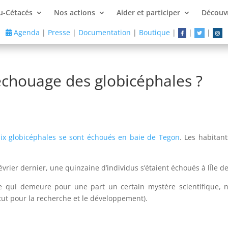
u-Cétacés
Nos actions
Aider et participer
Découvr
Agenda
|
Presse
|
Documentation
|
Boutique
|
|
|
chouage des globicéphales ?
six globicéphales se sont échoués en baie de Tegon
. Les habitan
vrier dernier, une quinzaine d’individus s’étaient échoués à lÎle de
 qui demeure pour une part un certain mystère scientifique, n
tut pour la recherche et le développement).