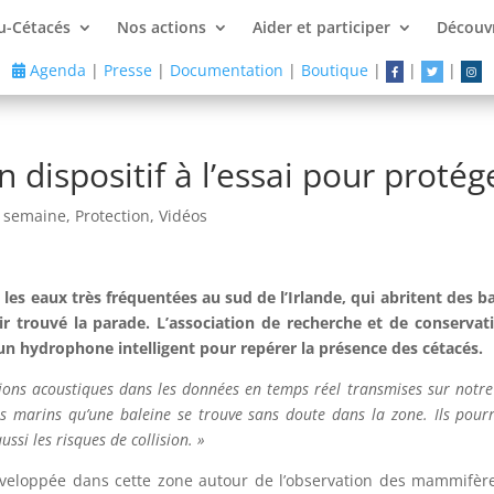
u-Cétacés
Nos actions
Aider et participer
Découvr
Agenda
|
Presse
|
Documentation
|
Boutique
|
|
|
un dispositif à l’essai pour protég
a semaine
,
Protection
,
Vidéos
les eaux très fréquentées au sud de l’Irlande, qui abritent des b
ir trouvé la parade. L’association de recherche et de conservat
n hydrophone intelligent pour repérer la présence des cétacés.
tions acoustiques dans les données en temps réel transmises sur notre
s marins qu’une baleine se trouve sans doute dans la zone. Ils pourra
ssi les risques de collision. »
développée dans cette zone autour de l’observation des mammifère