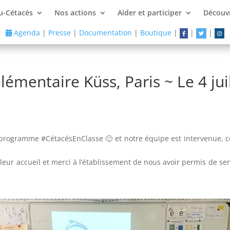
u-Cétacés
Nos actions
Aider et participer
Découvr
Agenda
|
Presse
|
Documentation
|
Boutique
|
|
|
élémentaire Küss, Paris ~ Le 4 jui
programme #CétacésEnClasse 🙂 et notre équipe est intervenue, ce
ur accueil et merci à l’établissement de nous avoir permis de sens