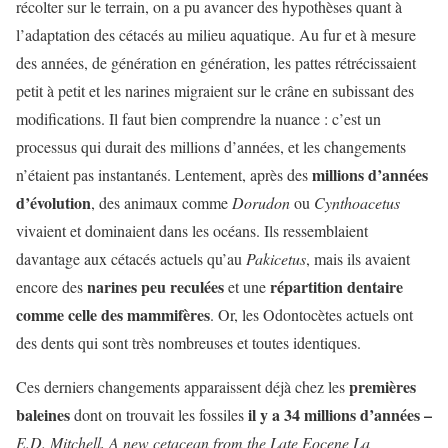
récolter sur le terrain, on a pu avancer des hypothèses quant à
l’adaptation des cétacés au milieu aquatique. Au fur et à mesure
des années, de génération en génération, les pattes rétrécissaient
petit à petit et les narines migraient sur le crâne en subissant des
modifications. Il faut bien comprendre la nuance : c’est un
processus qui durait des millions d’années, et les changements
millions d’années
n’étaient pas instantanés. Lentement, après des
d’évolution
, des animaux comme
Dorudon
ou
Cynthoacetus
vivaient et dominaient dans les océans. Ils ressemblaient
davantage aux cétacés actuels qu’au
Pakicetus
, mais ils avaient
narines peu reculées
répartition dentaire
encore des
et une
comme celle des mammifères
. Or, les Odontocètes actuels ont
des dents qui sont très nombreuses et toutes identiques.
premières
Ces derniers changements apparaissent déjà chez les
baleines
il y a 34 millions d’années –
dont on trouvait les fossiles
E.D. Mitchell, A new cetacean from the Late Eocene La