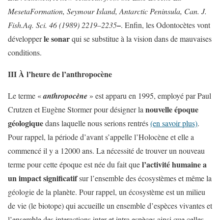
MesetaFormation, Seymour Island, Antarctic Peninsula, Can. J.
–
Fish.Aq. Sci. 46 (1989) 2219–2235
. Enfin, les Odontocètes vont
le sonar
développer
qui se substitue à la vision dans de mauvaises
conditions.
III À l’heure de l’anthropocène
Le terme «
anthropocène
» est apparu en 1995, employé par Paul
nouvelle époque
Crutzen et Eugène Stormer pour désigner la
géologique
dans laquelle nous serions rentrés
(en savoir plus)
.
Pour rappel, la période d’avant s’appelle l’Holocène et elle a
commencé il y a 12000 ans. La nécessité de trouver un nouveau
l’activité humaine a
terme pour cette époque est née du fait que
un impact significatif
sur l’ensemble des écosystèmes et même la
géologie de la planète. Pour rappel, un écosystème est un milieu
de vie (le biotope) qui accueille un ensemble d’espèces vivantes et
l’ensemble des interactions inter et intra espèces ainsi que celles