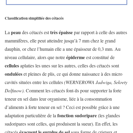
Classification simplifiée des cétacés
peau
très épaisse
La
des cétacés est
par rapport à celle des autres
mammifères, elle peut atteindre jusqu’à 7 mm chez le grand
dauphin, or chez l’humain elle a une épaisseur de 0,3 mm. Au
épiderme
niveau cellulaire, alors que notre
est constitué de
cellules
aplaties les unes sur les autres, celles des cétacés sont
ondulées
et pleines de plis, ce qui donne naissance à des micro
cavités situées entre les cellules
(WERNEROWA Jadwiga, Sekrety
Delfinow)
. Comment les cétacés font-ils pour supporter la forte
teneur en sel dans leur organisme, liée à la consommation
d’aliments à forte teneur en sel ? Ceci est possible grâce à une
fonction sudoripare
adaptation particulière de la
(les glandes
sudoripares sont celles, qui produisent la sueur). En effet, les
évacuent le surplus de sel
cétacés
sous forme de cristaux et