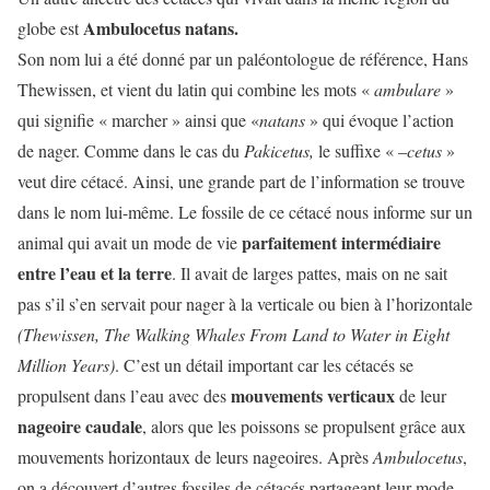
Ambulocetus natans.
globe est
Son nom lui a été donné par un paléontologue de référence, Hans
Thewissen, et vient du latin qui combine les mots «
ambulare
»
qui signifie « marcher » ainsi que «
natans
» qui évoque l’action
de nager. Comme dans le cas du
Pakicetus,
le suffixe « –
cetus
»
veut dire cétacé. Ainsi, une grande part de l’information se trouve
dans le nom lui-même. Le fossile de ce cétacé nous informe sur un
parfaitement intermédiaire
animal qui avait un mode de vie
entre l’eau et la terre
. Il avait de larges pattes, mais on ne sait
pas s’il s’en servait pour nager à la verticale ou bien à l’horizontale
(Thewissen, The Walking Whales From Land to Water in Eight
Million Years
)
. C’est un détail important car les cétacés se
mouvements verticaux
propulsent dans l’eau avec des
de leur
nageoire caudale
, alors que les poissons se propulsent grâce aux
mouvements horizontaux de leurs nageoires. Après
Ambulocetus
,
on a découvert d’autres fossiles de cétacés partageant leur mode