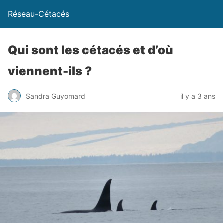
Réseau-Cétacés
Qui sont les cétacés et d’où
viennent-ils ?
Sandra Guyomard
il y a 3 ans