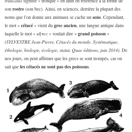
truncatus
signifie « tronqué » en latin en référence à la forme de
rostre
son
(son bec). Ainsi, en sciences, derrière la plupart des
sens
noms que l’on donne aux animaux se cache un
. Cependant,
cétacé
grec ancien
le mot «
» vient du
, une langue antique dans
grand poisson
laquelle le mot «
κῆτος
» voulait dire «
»
(SYLVESTRE Jean-Pierre, Cétacés du monde. Systématique,
éthologie, biologie, écologie, statut, Quae éditions, juin 2014)
. De
nos jours, on peut affirmer que les grecs se sont trompés, car on
les cétacés ne sont pas des poissons
sait que
.