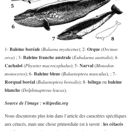
Baleine boréale
Orque
1-
(
Balaena mysticetus
); 2-
(
Orcinus
Baleine franche australe
orca
) ; 3-
(
Eubalaena australis
); 4-
Cachalot
Narval
(
Physeter macrocephalus
); 5-
(
Monodon
Baleine bleue
monoceros
); 6-
(
Balaenoptera musculus
), ; 7-
Rorqual boréal
béluga
baleine
(
Balaenoptera borealis
); 8-
ou
blanche
(
Delphinapterus leucas
),
Source de l’image : wikipedia.org
Nous discuterons plus loin dans l’article des caractères spécifiques
les cétacés
aux cétacés, mais une chose primordiale est à savoir :