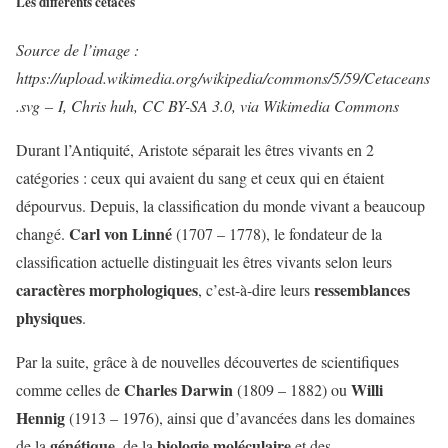
Les différents cétacés
Source de l’image :
https://upload.wikimedia.org/wikipedia/commons/5/59/Cetaceans
.svg
–
I, Chris huh, CC BY-SA 3.0, via Wikimedia Commons
Durant l’Antiquité, Aristote séparait les êtres vivants en 2
catégories : ceux qui avaient du sang et ceux qui en étaient
dépourvus. Depuis, la classification du monde vivant a beaucoup
Carl von Linné
changé.
(1707 – 1778), le fondateur de la
classification actuelle distinguait les êtres vivants selon leurs
caractères morphologiques
ressemblances
, c’est-à-dire leurs
physiques
.
Par la suite, grâce à de nouvelles découvertes de scientifiques
Charles Darwin
Willi
comme celles de
(1809 – 1882) ou
Hennig
(1913 – 1976), ainsi que d’avancées dans les domaines
génétique
biologie moléculaire
de la
, de la
et des