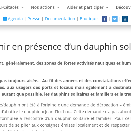
u-Cétacés
Nos actions
Aider et participer
Découvr
Agenda
|
Presse
|
Documentation
|
Boutique
|
|
|
nir en présence d’un dauphin sol
nt, généralement, des zones de fortes activités nautiques et huma
pas toujours aisée…
Au fil des années et des constatations eff
les, aux usagers des ports et locaux mais également à destinatio
tant que possible, les dauphins solitaires et familiers et la tran
me/dauphin ont été à l’origine d’une demande de dérogation – ém
d’abattre le dauphin « Jean-Floc’h »… Cette demande n’a pas abouti 
ormulée à l’encontre d’un dauphin solitaire et familier. Pour cel
urs de se plier aux consignes émises localement et de respecter 