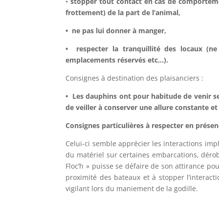
•
stopper tout contact en cas de comporteme
frottement) de la part de l’animal,
• ne pas lui donner à manger,
• respecter la tranquillité des locaux (n
emplacements réservés etc…).
Consignes à destination des plaisanciers :
• Les dauphins ont pour habitude de venir se 
de veiller à conserver une allure constante 
Consignes particulières à respecter en présen
Celui-ci semble apprécier les interactions imp
du matériel sur certaines embarcations, dérob
Floc’h » puisse se défaire de son attirance po
proximité des bateaux et à stopper l’interact
vigilant lors du maniement de la godille.