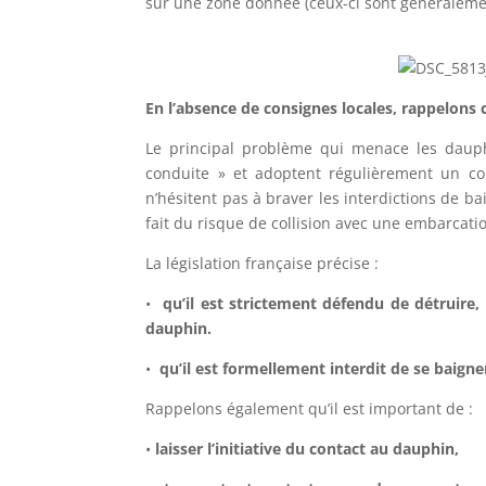
sur une zone donnée (ceux-ci sont généralement
En l’absence de consignes locales, rappelons
Le principal problème qui menace les dauphin
conduite » et adoptent régulièrement un com
n’hésitent pas à braver les interdictions de b
fait du risque de collision avec une embarcat
La législation française précise :
•
qu’il est strictement défendu de détruire
dauphin.
•
qu’il est formellement interdit de se baigne
Rappelons également qu’il est important de :
•
laisser l’initiative du contact au dauphin,