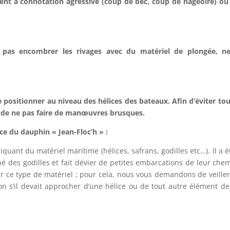
nt à connotation agressive (coup de bec, coup de nageoire) ou 
e pas encombrer les rivages avec du matériel de plongée, n
positionner au niveau des hélices des bateaux. Afin d’éviter tout
et de ne pas faire de manœuvres brusques.
ce du dauphin « Jean-Floc’h » :
liquant du matériel maritime (hélices, safrans, godilles etc…). Il 
é des godilles et fait dévier de petites embarcations de leur che
ur ce type de matériel ; pour cela, nous vous demandons de veiller 
ion s’il devait approcher d’une hélice ou de tout autre élément de