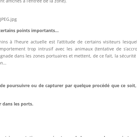
 affichés à l’entrée de la zone).
 certains points importants…
s à l’heure actuelle est l’attitude de certains visiteurs lesqu
portement trop intrusif avec les animaux (tentative de s’accro
aignade dans les zones portuaires et mettent, de ce fait, la sécuri
ion…
, de poursuivre ou de capturer par quelque procédé que ce soit
r dans les ports.