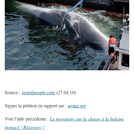
Source :
zestofpeople.com
(27.04.10)
Signer la pétition en rapport sur :
avaaz.org
Voir l’info
précédente :
Le moratoire sur la chasse à la baleine
menacé ! Réagissez !