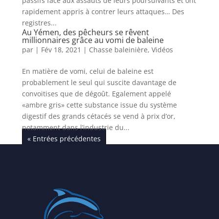
passifs face aux assauts de leurs poursuivants et ont
rapidement appris à contrer leurs attaques… Des
registres...
Au Yémen, des pêcheurs se rêvent
millionnaires grâce au vomi de baleine
par
|
Fév 18, 2021
|
Chasse baleinière
,
Vidéos
En matière de vomi, celui de baleine est
probablement le seul qui suscite davantage de
convoitises que de dégoût. Egalement appelé
«ambre gris» cette substance issue du système
digestif des grands cétacés se vend à prix d’or,
notamment dans l’industrie du...
« Entrées précédentes