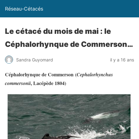
Réseau-Cétacés
Le cétacé du mois de mai : le
Céphalorhynque de Commerson…
Sandra Guyomard
il y a 16 ans
Céphalorhynque de Commerson
(
Cephalorhynchus
, Lacépède 1804)
commersonii