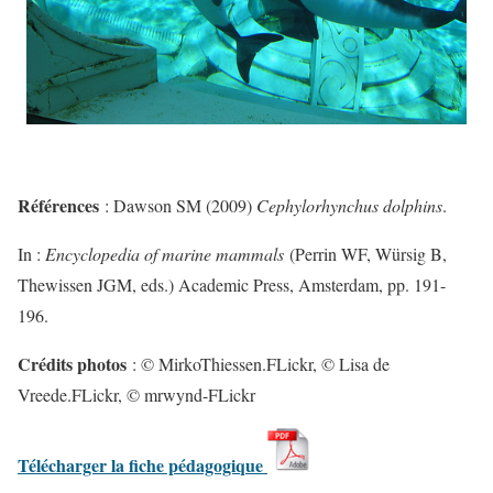
Références
: Dawson SM (2009)
Cephylorhynchus dolphins
.
In :
Encyclopedia of marine mammals
(Perrin WF, Würsig B,
Thewissen JGM, eds.) Academic Press, Amsterdam, pp. 191-
196.
Crédits photos
: © MirkoThiessen.FLickr, © Lisa de
Vreede.FLickr, © mrwynd-FLickr
Télécharger la fiche pédagogique