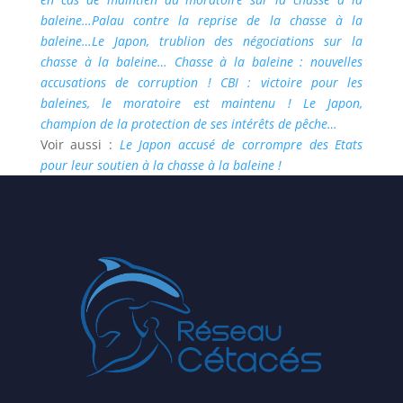
baleine…
Palau contre la reprise de la chasse à la
baleine…
Le Japon, trublion des négociations sur la
chasse à la baleine…
Chasse à la baleine : nouvelles
accusations de corruption !
CBI : victoire pour les
baleines, le moratoire est maintenu !
Le Japon,
champion de la protection de ses intérêts de pêche…
Voir aussi :
Le Japon accusé de corrompre des Etats
pour leur soutien à la chasse à la baleine !