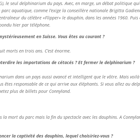
G), le seul delphinarium du pays. Avec, en marge, un débat politique qui 
e parc aquatique, comme l’exige la conseillère nationale Brigitta Gadie
 l’entraîneur du célèbre «Flipper» le dauphin, dans les années 1960. Puis
épondu hier par téléphone.
 mystérieusement en Suisse. Vous êtes au courant ?
uit morts en trois ans. C’est énorme.
 interdire les importations de cétacés ? Et fermer le delphinarium ?
inarium dans un pays aussi avancé et intelligent que le vôtre. Mais voilà
ous êtes responsable de ce qui arrive aux éléphants. Si vous allez au de
chetez plus de billets pour Connyland.
pas la mort du parc mais la fin du spectacle avec les dauphins. A Connyl
ncer la captivité des dauphins, lequel choisiriez-vous ?