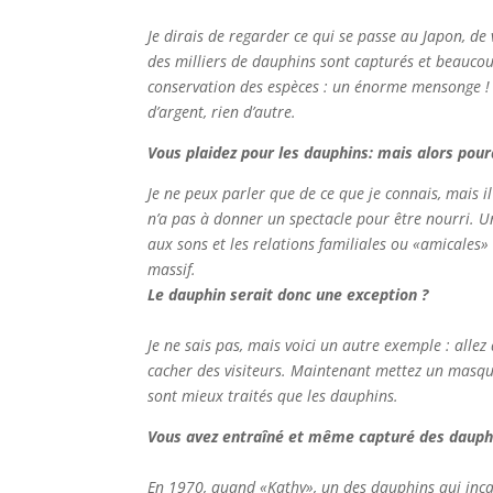
Je dirais de regarder ce qui se passe au Japon, de
des milliers de dauphins sont capturés et beauco
conservation des espèces : un énorme mensonge ! C
d’argent, rien d’autre.
Vous plaidez pour les dauphins: mais alors pour
Je ne peux parler que de ce que je connais, mais i
n’a pas à donner un spectacle pour être nourri. Un
aux sons et les relations familiales ou «amicales» 
massif.
Le dauphin serait donc une exception ?
Je ne sais pas, mais voici un autre exemple : alle
cacher des visiteurs. Maintenant mettez un masque 
sont mieux traités que les dauphins.
Vous avez entraîné et même capturé des dauphi
En 1970, quand «Kathy», un des dauphins qui incarn