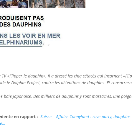
 TV «Flipper le dauphin». Il a dressé les cinq cétacés qui incarnent «Flippe
fonde le Dolphin Project, contre les détentions de dauphins. Et consacrera
une baie japonaise. Des milliers de dauphins y sont massacrés, une poig
cédente en rapport :
Suisse – Affaire Connyland : rave-party, dauphins
rte…