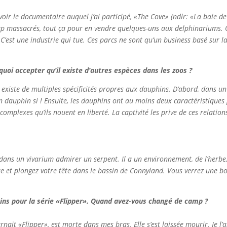
 voir le documentaire auquel j’ai participé, «The Cove» (ndlr: «La baie d
up massacrés, tout ça pour en vendre quelques-uns aux delphinariums. Q
’est une industrie qui tue. Ces parcs ne sont qu’un business basé sur la
quoi accepter qu’il existe d’autres espèces dans les zoos ?
l existe de multiples spécificités propres aux dauphins. D’abord, dans u
 dauphin si ! Ensuite, les dauphins ont au moins deux caractéristiques 
complexes qu’ils nouent en liberté. La captivité les prive de ces relations
z dans un vivarium admirer un serpent. Il a un environnement, de l’herbe
et plongez votre tête dans le bassin de Connyland. Vous verrez une boîte
ns pour la série «Flipper». Quand avez-vous changé de camp ?
ait «Flipper», est morte dans mes bras. Elle s’est laissée mourir. Je l’