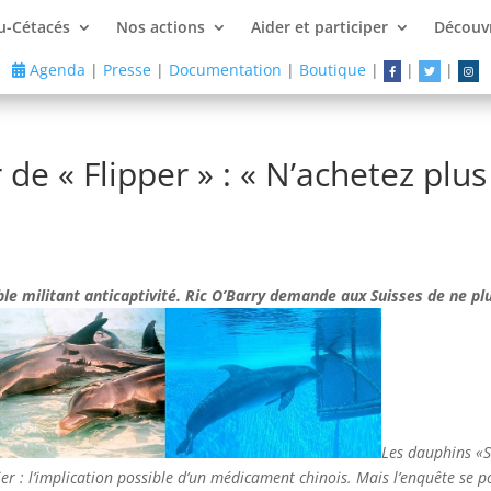
u-Cétacés
Nos actions
Aider et participer
Découvr
Agenda
|
Presse
|
Documentation
|
Boutique
|
|
|
de « Flipper » : « N’achetez plus 
able militant anticaptivité. Ric O’Barry demande aux Suisses de ne pl
Les dauphins «S
er : l’implication possible d’un médicament chinois. Mais l’enquête se 