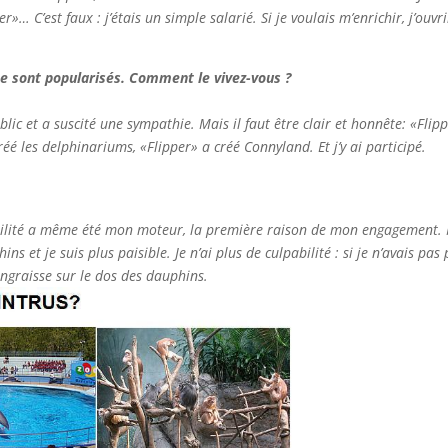
er»… C’est faux : j’étais un simple salarié. Si je voulais m’enrichir, j’o
se sont popularisés. Comment le vivez-vous ?
blic et a suscité une sympathie. Mais il faut être clair et honnête: «F
réé les delphinariums, «Flipper» a créé Connyland. Et j’y ai participé.
lpabilité a même été mon moteur, la première raison de mon engagement.
et je suis plus paisible. Je n’ai plus de culpabilité : si je n’avais pas 
engraisse sur le dos des dauphins.