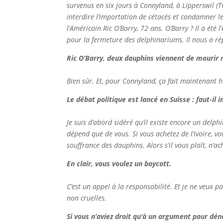
survenus en six jours à Connyland, à Lipperswil (T
interdire l’importation de cétacés et condamner l
l’Américain Ric O’Barry, 72 ans. O’Barry ? Il a été
pour la fermeture des delphinariums. Il nous a r
Ric O’Barry, deux dauphins viennent de mourir
Bien sûr. Et, pour Connyland, ça fait maintenant h
Le débat politique est lancé en Suisse : faut-il
Je suis d’abord sidéré qu’il existe encore un delph
dépend que de vous. Si vous achetez de l’ivoire, v
souffrance des dauphins. Alors s’il vous plaît, n’a
En clair, vous voulez un boycott.
C’est un appel à la responsabilité. Et je ne veux 
non cruelles.
Si vous n’aviez droit qu’à un argument pour déno