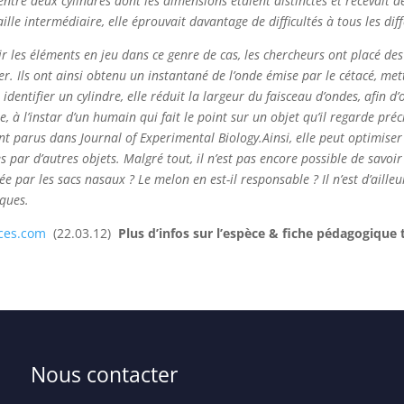
 entre deux cylindres dont les dimensions étaient distinctes et recevai
ille intermédiaire, elle éprouvait davantage de difficultés à tous les dif
ir les éléments en jeu dans ce genre de cas, les chercheurs ont placé de
ntifier. Ils ont ainsi obtenu un instantané de l’onde émise par le cétacé,
dentifier un cylindre, elle réduit la largeur du faisceau d’ondes, afin d
rte, à l’instar d’un humain qui fait le point sur un objet qu’il regarde pr
sont parus dans Journal of Experimental Biology.
Ainsi, elle peut optimiser
ées par d’autres objets. Malgré tout, il n’est pas encore possible de savoi
ée par les sacs nasaux ? Le melon en est-il responsable ? Il n’est d’aille
rques.
nces.com
(22.03.12)
Plus d’infos sur l’espèce & fiche pédagogique 
Nous contacter