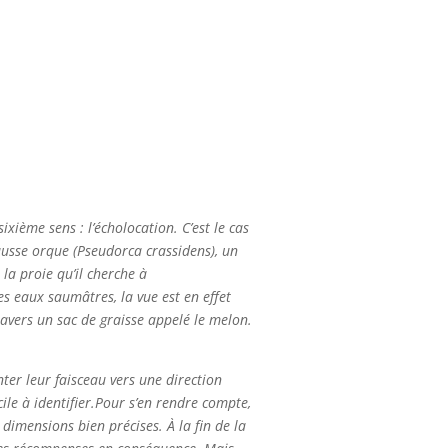
xième sens : l’écholocation. C’est le cas
ausse orque (Pseudorca crassidens), un
la proie qu’il cherche à
s eaux saumâtres, la vue est en effet
ravers un sac de graisse appelé le melon.
nter leur faisceau vers une direction
le à identifier.
Pour s’en rendre compte,
dimensions bien précises. À la fin de la