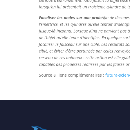
période d’entraînement, Kina faisait la différence
lorsqu’on lui présentait un troisième cylindre de ta
Focaliser les ondes sur une proie
Afin de découvr
l’émettrice, et les cylindres qu’elle tentait d’ide
jusque-là inconnu. Lorsque Kina ne parvient pas à i
de l’objet qu’elle tente d’identifier. En quelque so
focaliser le faisceau sur une cible. Les résultats 
ciblé, et éviter d’être perturbée par celles renvoy
cerveau de ces animaux : cette action est-elle guid
capables des prouesses réalisées par les fausse o
Source & liens complémentaires :
futura-scie