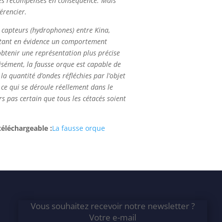
t des récompenses en conséquence. Mais
férencier.
s capteurs (hydrophones) entre Kina,
 mettant en évidence un comportement
’obtenir une représentation plus précise
écisément, la fausse orque est capable de
 la quantité d’ondes réfléchies par l’objet
r ce qui se déroule réellement dans le
urs pas certain que tous les cétacés soient
téléchargeable :
La fausse orque
Vous souhaitez recevoir notre newsletter ?
Votre e-mail