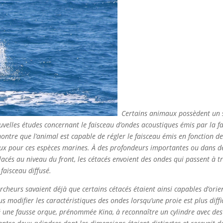
Certains animaux possèdent un si
velles études concernant le faisceau d’ondes acoustiques émis par la f
tre que l’animal est capable de régler le faisceau émis en fonction de 
eux pour ces espèces marines. À des profondeurs importantes ou dans de
acés au niveau du front, les cétacés envoient des ondes qui passent à t
 faisceau diffusé.
rcheurs savaient déjà que certains cétacés étaient ainsi capables d’orie
s modifier les caractéristiques des ondes lorsqu’une proie est plus diffici
é une fausse orque, prénommée Kina, à reconnaître un cylindre avec des 