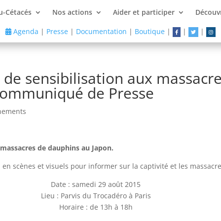
u-Cétacés
Nos actions
Aider et participer
Découvr
Agenda
|
Presse
|
Documentation
|
Boutique
|
|
|
e de sensibilisation aux massacr
 Communiqué de Presse
nements
x massacres de dauphins au Japon.
s en scènes et visuels pour informer sur la captivité et les massac
Date : samedi 29 août 2015
Lieu : Parvis du Trocadéro à Paris
Horaire : de 13h à 18h