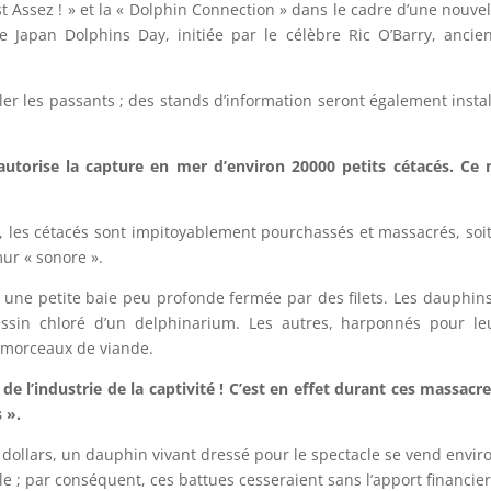
st Assez ! » et la « Dolphin Connection » dans le cadre d’une nouv
 Japan Dolphins Day, initiée par le célèbre Ric O’Barry, ancien
r les passants ; des stands d’information seront également install
torise la capture en mer d’environ 20000 petits cétacés. Ce 
les cétacés sont impitoyablement pourchassés et massacrés, soit a
mur « sonore ».
une petite baie peu profonde fermée par des filets. Les dauphins 
ssin chloré d’un delphinarium. Les autres, harponnés pour le
 morceaux de viande.
e l’industrie de la captivité ! C’est en effet durant ces massac
 ».
ollars, un dauphin vivant dressé pour le spectacle se vend environ
; par conséquent, ces battues cesseraient sans l’apport financier d