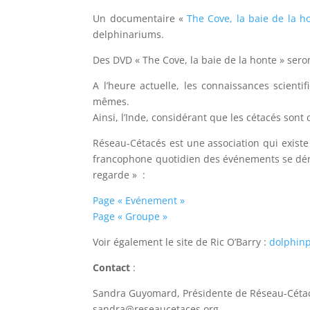
Un documentaire «
The Cove, la baie de la h
delphinariums.
Des DVD « The Cove, la baie de la honte » sero
A l’heure actuelle, les connaissances scienti
mêmes.
Ainsi, l’Inde, considérant que les cétacés son
Réseau-Cétacés est une association qui existe
francophone quotidien des événements se déroula
regarde » :
Page « Evénement »
Page « Groupe »
Voir également le site de Ric O’Barry :
dolphinp
Contact
:
Sandra Guyomard, Présidente de Réseau-Céta
sandra@reseaucetaces.org