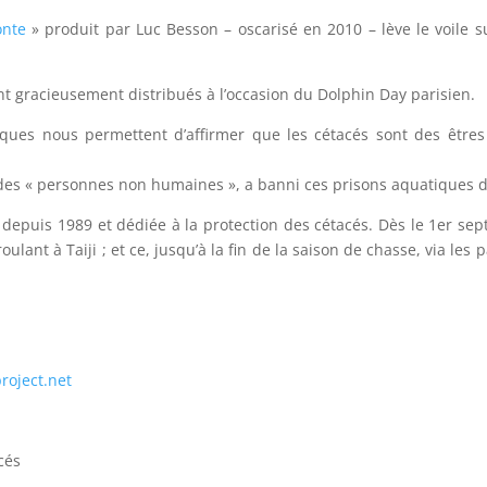
onte
» produit par Luc Besson – oscarisé en 2010 – lève le voile s
nt gracieusement distribués à l’occasion du Dolphin Day parisien.
fiques nous permettent d’affirmer que les cétacés sont des êtres 
t des « personnes non humaines », a banni ces prisons aquatiques de
 depuis 1989 et dédiée à la protection des cétacés. Dès le 1er se
nt à Taiji ; et ce, jusqu’à la fin de la saison de chasse, via les 
roject.net
cés