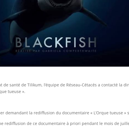
at de santé de Tilikum, l’équipe de Réseau-Cétacés a contacté la dire
rque tueuse ».
er demandant la rediffusion du documentaire « L’Orque tueuse » 
 rediffusion de ce documentaire à priori pendant le mois de juill