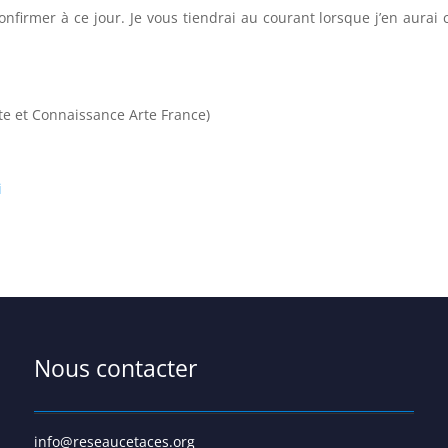
nfirmer à ce jour. Je vous tiendrai au courant lorsque j’en aurai 
»
rte et Connaissance Arte France)
i
Nous contacter
info@reseaucetaces.org