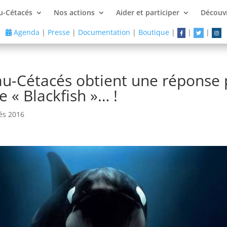
u-Cétacés
Nos actions
Aider et participer
Découvr
Agenda
|
Presse
|
Documentation
|
Boutique
|
|
|
au-Cétacés obtient une réponse 
e « Blackfish »… !
és 2016