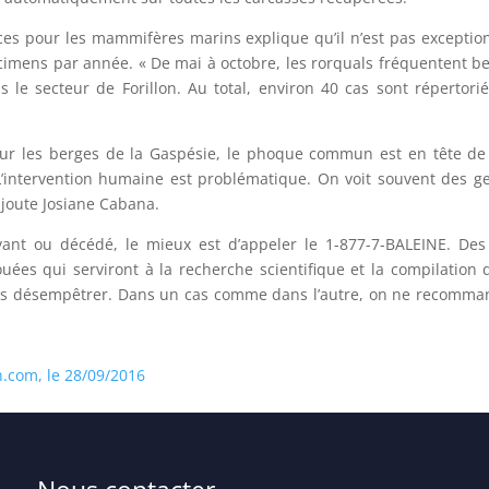
s pour les mammifères marins explique qu’il n’est pas exception
cimens par année. « De mai à octobre, les rorquals fréquentent b
 le secteur de Forillon. Au total, environ 40 cas sont répertor
r les berges de la Gaspésie, le phoque commun est en tête de li
’intervention humaine est problématique. On voit souvent des gen
ajoute Josiane Cabana.
ant ou décédé, le mieux est d’appeler le 1-877-7-BALEINE. Des
ouées qui serviront à la recherche scientifique et la compilation 
 les désempêtrer. Dans un cas comme dans l’autre, on ne recomman
.com, le 28/09/2016