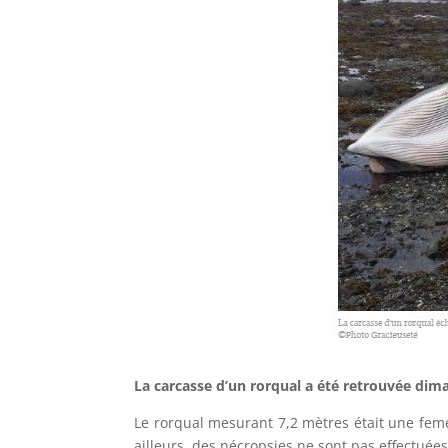
La carcasse d’un rorqual a été retrouvée dima
Le rorqual mesurant 7,2 mètres était une feme
ailleurs, des nécropsies ne sont pas effectué