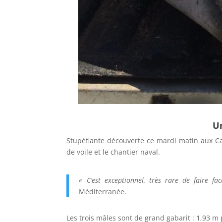
Un
Stupéfiante découverte ce mardi matin aux Can
de voile et le chantier naval.
« C’est exceptionnel, très rare de faire f
Méditerranée.
Les trois mâles sont de grand gabarit : 1,93 m 