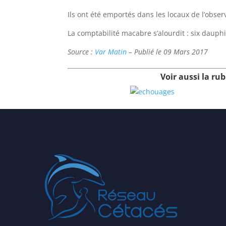
Ils ont été emportés dans les locaux de l’obser
La comptabilité macabre s’alourdit : six dauph
Source :
Var Matin
– Publié le 09 Mars 2017
Voir aussi la rub