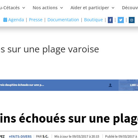
u-Cétacés
Nos actions
Aider et participer
Découvr
Agenda
|
Presse
|
Documentation
|
Boutique
|
|
|
s sur une plage varoise