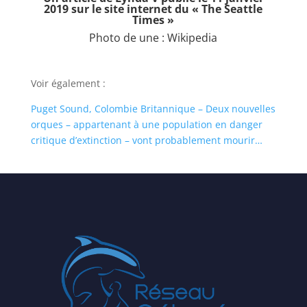
2019 sur le site internet du
« The Seattle
Times »
Photo de une :
Wikipedia
Voir également :
Puget Sound, Colombie Britannique – Deux nouvelles
orques – appartenant à une population en danger
critique d’extinction – vont probablement mourir…
–