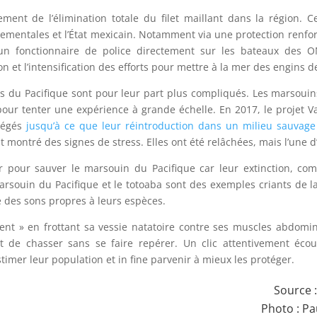
ement de l’élimination totale du filet maillant dans la région. 
nementales et l’État mexicain. Notamment via une protection renf
’un fonctionnaire de police directement sur les bateaux des ONG
on et l’intensification des efforts pour mettre à la mer des engins d
ns du Pacifique sont pour leur part plus compliqués. Les marsou
pour tenter une expérience à grande échelle. En 2017, le projet Va
tégés
jusqu’à ce que leur réintroduction dans un milieu sauvage
t montré des signes de stress. Elles ont été relâchées, mais l’une d’
oir pour sauver le marsouin du Pacifique car leur extinction, com
marsouin du Pacifique et le totoaba sont des exemples criants de la
re des sons propres à leurs espèces.
 » en frottant sa vessie natatoire contre ses muscles abdominaux
t de chasser sans se faire repérer. Un clic attentivement écou
imer leur population et in fine parvenir à mieux les protéger.
Source 
Photo :
Pa