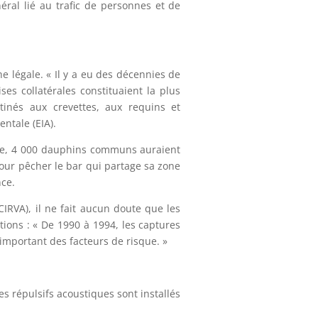
éral lié au trafic de personnes et de
e légale. « Il y a eu des décennies de
es collatérales constituaient la plus
inés aux crevettes, aux requins et
ntale (EIA).
gne, 4 000 dauphins communs auraient
 pour pêcher le bar qui partage sa zone
nce.
IRVA), il ne fait aucun doute que les
ions : « De 1990 à 1994, les captures
important des facteurs de risque. »
s répulsifs acoustiques sont installés