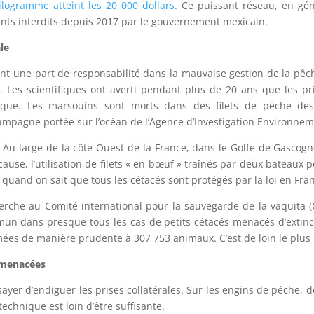
ilogramme atteint les 20 000 dollars
. Ce puissant réseau, en gén
llants interdits depuis 2017 par le gouvernement mexicain.
le
ment une part de responsabilité dans la mauvaise gestion de la pêch
Les scientifiques ont averti pendant plus de 20 ans que les pris
ue. Les marsouins sont morts dans des filets de pêche dest
campagne portée sur l’océan de l’Agence d’Investigation Environneme
 Au large de la côte Ouest de la France, dans le Golfe de Gasco
cause, l’utilisation de filets « en bœuf » traînés par deux bateaux
 quand on sait que tous les cétacés sont protégés par la loi en Fra
rche au Comité international pour la sauvegarde de la vaquita (C
un dans presque tous les cas de petits cétacés menacés d’extinct
mées de manière prudente à 307 753 animaux. C’est de loin le plus 
 menacées
er d’endiguer les prises collatérales. Sur les engins de pêche, de
technique est loin d’être suffisante.