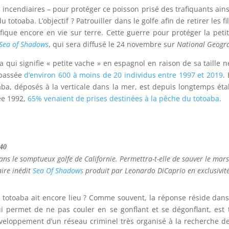
ncendiaires – pour protéger ce poisson prisé des trafiquants ainsi
 totoaba. L’objectif ? Patrouiller dans le golfe afin de retirer les f
que encore en vie sur terre. Cette guerre pour protéger la petite 
Sea of Shadows
, qui sera diffusé le 24 novembre sur
National Geogr
 qui signifie « petite vache » en espagnol en raison de sa taille 
 passée
d’environ 600 à moins de 20 individus entre 1997 et 2019
.
oaba, déposés à la verticale dans la mer, est depuis longtemps éta
née 1992,
65% venaient de prises destinées à la pêche du totoaba
.
40
dans le somptueux golfe de Californie. Permettra-t-elle de sauver le mars
ire inédit
Sea Of Shadows
produit par Leonardo DiCaprio en exclusivit
u totoaba ait encore lieu ? Comme souvent, la réponse réside dan
lui permet de ne pas couler en se gonflant et se dégonflant, est
eloppement d’un réseau criminel très organisé à la recherche de 