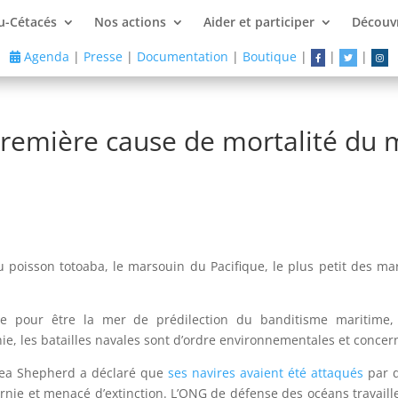
u-Cétacés
Nos actions
Aider et participer
Découvr
Agenda
|
Presse
|
Documentation
|
Boutique
|
|
|
 première cause de mortalité du
du poisson totoaba, le marsouin du Pacifique, le plus petit des ma
nue pour être la mer de prédilection du banditisme maritime
fornie, les batailles navales sont d’ordre environnementales et conce
Sea Shepherd a déclaré que
ses navires avaient été attaqués
par d
nie et menacé d’extinction. L’ONG de défense des océans travaill