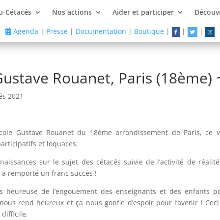
u-Cétacés
Nos actions
Aider et participer
Découvr
Agenda
|
Presse
|
Documentation
|
Boutique
|
|
|
 Gustave Rouanet, Paris (18ème)
és 2021
école Gustave Rouanet du 18ème arrondissement de Paris, ce v
rticipatifs et loquaces.
ssances sur le sujet des cétacés suivie de l’activité de réalité
i a remporté un franc succès !
rès heureuse de l’engouement des enseignants et des enfants 
ça nous rend heureux et ça nous gonfle d’espoir pour l’avenir ! Ce
ifficile.