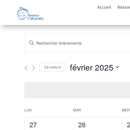
Accueil
Résea
Recherche
Saisir
et
mot-
navigation
clé.
de
Rechercher
février 2025
vues
Évènements
Ce mois-ci
Évènements
par
Sélectionnez
mot-
une
clé.
date.
Calendrier
LUN
MAR
MER
de
0
0
27
28
Évènements