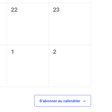
0
0
22
23
,
évènement,
évènement,
0
0
1
2
,
évènement,
évènement,
S’abonner au calendrier