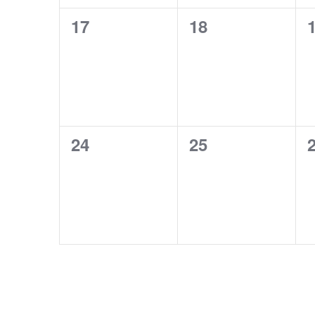
0
0
17
18
évènement,
évènement,
0
0
24
25
évènement,
évènement,