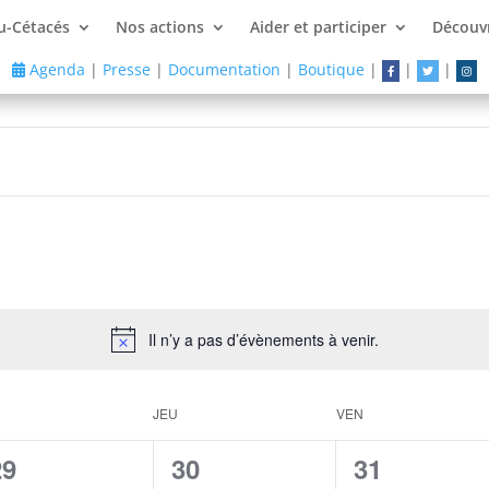
u-Cétacés
Nos actions
Aider et participer
Découvr
Agenda
|
Presse
|
Documentation
|
Boutique
|
|
|
Il n’y a pas d’évènements à venir.
JEU
VEN
0
0
0
29
30
31