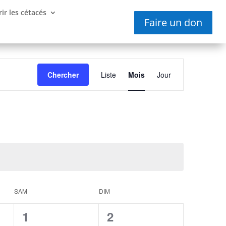
ir les cétacés
Faire un don
Navigation
de
Chercher
Liste
Mois
Jour
vues
Évènement
SAM
DIM
0
0
1
2