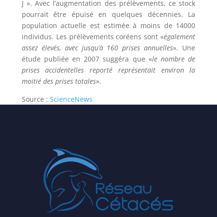
J ». Avec l’augmentation des prélèvements, ce stock
pourrait être épuisé en quelques décennies. La
population actuelle est estimée à moins de 14000
individus. Les prélèvements coréens sont «
également
assez élevés, avec jusqu’à 160 prises annuelles
». Une
étude publiée en 2007 suggéra que «
le nombre de
prises accidentelles reporté représentait environ la
moitié des prises totales
».
Source :
ScienceNews