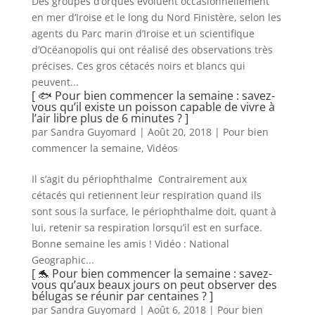
Des groupes d’orques évoluent occasionnellement
en mer d’Iroise et le long du Nord Finistère, selon les
agents du Parc marin d’Iroise et un scientifique
d’Océanopolis qui ont réalisé des observations très
précises. Ces gros cétacés noirs et blancs qui
peuvent...
[ 🐟 Pour bien commencer la semaine : savez-
vous qu’il existe un poisson capable de vivre à
l’air libre plus de 6 minutes ? ]
par
Sandra Guyomard
|
Août 20, 2018
|
Pour bien
commencer la semaine
,
Vidéos
Il s’agit du périophthalme Contrairement aux
cétacés qui retiennent leur respiration quand ils
sont sous la surface, le périophthalme doit, quant à
lui, retenir sa respiration lorsqu’il est en surface.
Bonne semaine les amis ! Vidéo : National
Geographic...
[ 🐬 Pour bien commencer la semaine : savez-
vous qu’aux beaux jours on peut observer des
bélugas se réunir par centaines ? ]
par
Sandra Guyomard
|
Août 6, 2018
|
Pour bien