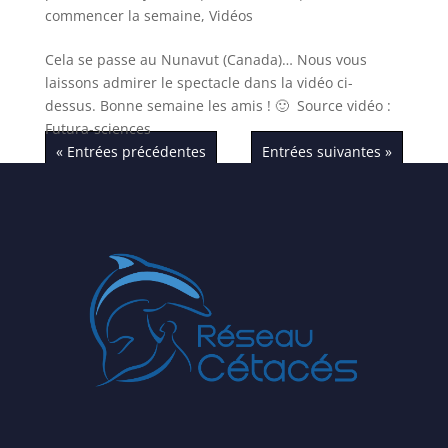
commencer la semaine
,
Vidéos
Cela se passe au Nunavut (Canada)… Nous vous
laissons admirer le spectacle dans la vidéo ci-
dessus. Bonne semaine les amis ! 🙂 Source vidéo :
Futura-sciences
« Entrées précédentes
Entrées suivantes »