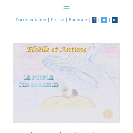
Documentation
|
Presse
|
Boutique
|
|
|