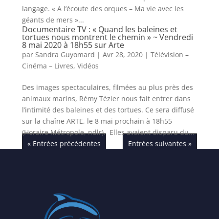
langage. « A l’écoute des orques – Ma vie avec les
géants de mers »...
Documentaire TV : « Quand les baleines et
tortues nous montrent le chemin » ~ Vendredi
8 mai 2020 à 18h55 sur Arte
par
Sandra Guyomard
|
Avr 28, 2020
|
Télévision –
Cinéma – Livres
,
Vidéos
Des images spectaculaires, filmées au plus près des
animaux marins, Rémy Tézier nous fait entrer dans
l’intimité des baleines et des tortues. Ce sera diffusé
sur la chaîne ARTE, le 8 mai prochain à 18h55
(Horaire Métropole, ndlr). Elles avaient disparu du...
« Entrées précédentes
Entrées suivantes »