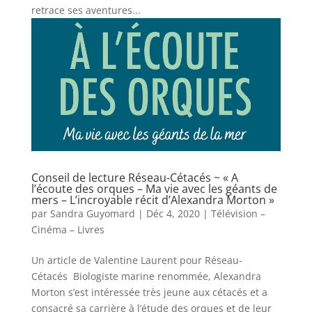
retrace ses aventures...
Conseil de lecture Réseau-Cétacés ~ « A
l’écoute des orques – Ma vie avec les géants de
mers – L’incroyable récit d’Alexandra Morton »
par
Sandra Guyomard
|
Déc 4, 2020
|
Télévision –
Cinéma – Livres
Un article de Valentine Laurent pour Réseau-
Cétacés Biologiste marine renommée, Alexandra
Morton s’est intéressée très jeune aux cétacés et a
consacré sa carrière à l’étude des orques et de leur